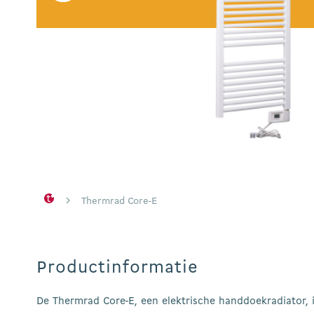
Hit enter to search or ESC to close
Thermrad Core-E
Productinformatie
De Thermrad Core-E, een elektrische handdoekradiator, i