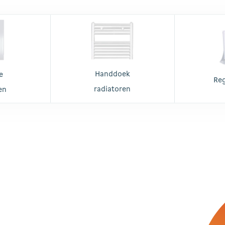
Handdoek
e
Re
radiatoren
en