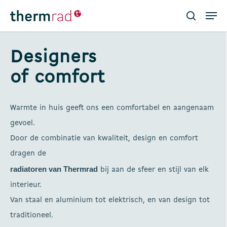
Skip
Men
to
search
main
Close
content
Menu
Designers
of comfort
Warmte in huis geeft ons een comfortabel en aangenaam
gevoel.
Door de combinatie van kwaliteit, design en comfort
dragen de
radiatoren van Thermrad
bij aan de sfeer en stijl van elk
interieur.
Van staal en aluminium tot elektrisch, en van design tot
traditioneel.