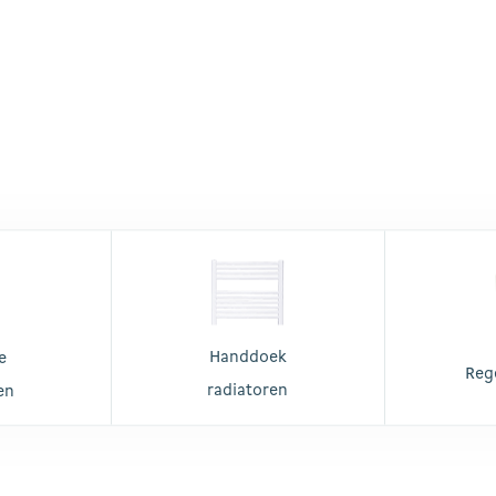
Handdoek
e
Reg
radiatoren
en