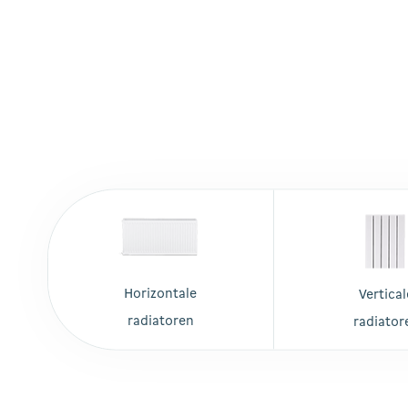
A. Kroon Installatietechniek
33.7 km
Watercirkel 5
1186 LN Amstelveen
Nederland
Meer info
Installatiebedrijf van Walraven B.V.
33.7 km
Nijverheidsweg 3
1422 DP Uithoorn
Horizontale
Vertical
Nederland
radiatoren
radiator
Meer info