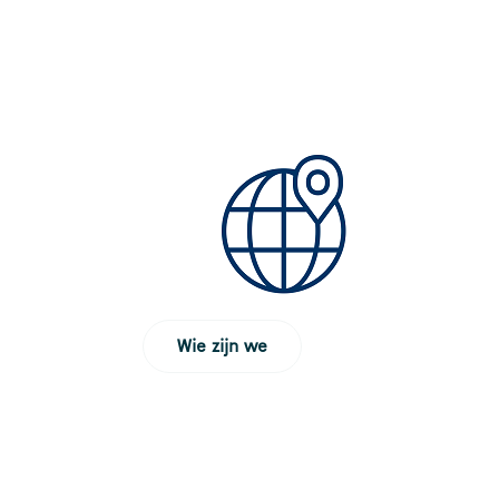
Ohmstraat 1
3861 NB Nijkerk
Nederland
Meer info
C. Heij Installatietechniek
29.8 km
Molenstraat 42
6721 WP Bennekom
Wie zijn we
Nederland
Meer info